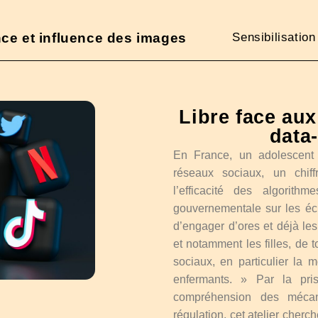
e et influence des images
Sensibilisatio
Libre face au
data
En France, un adolescent
réseaux sociaux, un chif
l’efficacité des algorith
gouvernementale sur les éc
d’engager d’ores et déjà le
et notamment les filles, de 
sociaux, en particulier la m
enfermants. » Par la pr
compréhension des mécan
régulation, cet atelier cherc